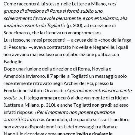
Come racconterà lui stesso, nelle Lettere a Milano, «
nel
gruppo di direzione di Roma si formò subito uno
schieramento favorevole pienamente, e con entusiasmo, alla
iniziativa assunta da Togliatti
» (p. 300), ad eccezione di
Scoccimarro, che la riteneva un «compromesso».
Lui stesso, nei mesi precedenti — a causa dello «choc della fuga
di Pescara» —, aveva contrastato Novella e Negarville, i quali
non avevano mai escluso una collaborazione politica con
Badoglio.
Dopo una riunione della direzione di Roma, Novella e
Amendola inviarono, il 7 aprile, a Togliatti un messaggio solo
recentemente ritrovato negli Archivi del Pci, presso la
Fondazione Istituto Gramsci: «
Approviamo entusiasticamente
svolta…
». Il telegramma procurò ai due «un monte di critiche»
(Lettere a Milano, p. 310), e anche Togliatti non gradì; ad esso
infatti rispose: «
Per il momento non ponete questione
autocritica interna
». Amendola, che quando scrisse il suo libro
non aveva a disposizione i testi dei messaggi tra Roma e
Napoli, lo ricordava come
un secco invito a rinviare le