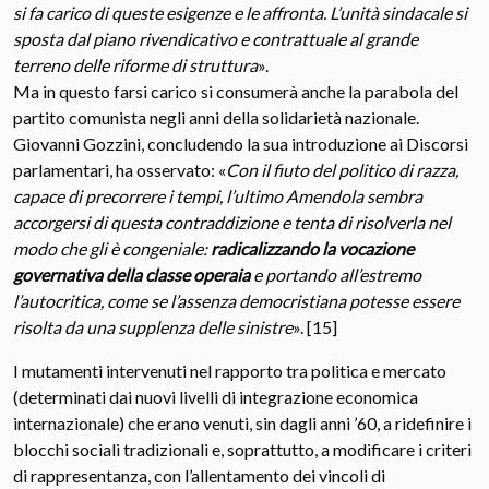
si fa carico di queste esigenze e le affronta. L’unità sindacale si
sposta dal piano rivendicativo e contrattuale al grande
terreno delle riforme di struttura
».
Ma in questo farsi carico si consumerà anche la parabola del
partito comunista negli anni della solidarietà nazionale.
Giovanni Gozzini, concludendo la sua introduzione ai Discorsi
parlamentari, ha osservato: «
Con il fiuto del politico di razza,
capace di precorrere i tempi, l’ultimo Amendola sembra
accorgersi di questa contraddizione e tenta di risolverla nel
modo che gli è congeniale:
radicalizzando la vocazione
governativa della classe operaia
e portando all’estremo
l’autocritica, come se l’assenza democristiana potesse essere
risolta da una supplenza delle sinistre
». [15]
I mutamenti intervenuti nel rapporto tra politica e mercato
(determinati dai nuovi livelli di integrazione economica
internazionale) che erano venuti, sin dagli anni ’60, a ridefinire i
blocchi sociali tradizionali e, soprattutto, a modificare i criteri
di rappresentanza, con l’allentamento dei vincoli di