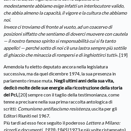
modestamente abbiamo esige infatti un interlocutore valido,
che abbia almeno la capacità, il vigore e la cultura che abbiamo
noi.
Invece ci troviamo di fronte al vuoto, ad un coacervo di
posizioni siffatto che sentiamo di doverci muovere con cautela
— il nostro famoso spirito si responsabilità cui si fa tanto
appello! — perché sotto di noi c’è una lastra sempre più sottile
di ghiaccio che minaccia di rompersi e di inghiottirci tutti
». [19]
Amendola fu eletto deputato ancora nella legislatura
successiva, ma da quel dicembre 1974, la sua presenza in
parlamento rimase muta.
Negli ultimi anni della sua vita,
dedicò molte delle sue energie alla ricostruzione della storia
del Pci,
[20] sempre con il taglio della testimonianza, come
tenne a precisare nella sua prima raccolta antologica di
scritti:
Comunismo antifascismo resistenza
, uscita per gli
Editori Riuniti nel 1967.
Più tardi ad esso fece seguito il poderoso
Lettere a Milano:
ricordi e documenti, 1939-1945
(1973 e più volte ristampato)