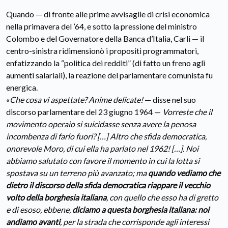
Quando — di fronte alle prime avvisaglie di crisi economica
nella primavera del ’64, e sotto la pressione del ministro
Colombo e del Governatore della Banca d’Italia, Carli — il
centro-sinistra ridimensionò i propositi programmatori,
enfatizzando la “politica dei redditi” (di fatto un freno agli
aumenti salariali), la reazione del parlamentare comunista fu
energica.
«
Che cosa vi aspettate? Anime delicate!
— disse nel suo
discorso parlamentare del 23 giugno 1964 —
Vorreste che il
movimento operaio si suicidasse senza avere la penosa
incombenza di farlo fuori? […] Altro che sfida democratica,
onorevole Moro, di cui ella ha parlato nel 1962! […]. Noi
abbiamo salutato con favore il momento in cui la lotta si
spostava su un terreno più avanzato; ma
quando vediamo che
dietro il discorso della sfida democratica riappare il vecchio
volto della borghesia italiana
, con quello che esso ha di gretto
e di esoso, ebbene,
diciamo a questa borghesia italiana: noi
andiamo avanti
, per la strada che corrisponde agli interessi