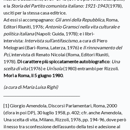
e la
Storia del Partito comunista italiano: 1921-1943
(1978),
usciti per la stessa casa editrice.
Ad essi si accompagnano:
Gli anni della Repubblica
, Roma,
Editori Riuniti, 1976;
Antonio Gramsci nella vita culturale e
politica italiana
(Napoli: Guida, 1978); e i libri-
intervista:
Intervista sull’antifascismo
, a cura di Piero
Melograni (Bari-Roma, Laterza, 1976) e
Il rinnovamento del
Pci,
intervista di Renato Nicolai (Roma, Editori Riuniti,
1978).
Di carattere più spiccatamente autobiografico
:
Una
scelta di vita
(1976) e
Un’isola
(1980) entrambi per Rizzoli.
Morì a Roma, il 5 giugno 1980
.
(a cura di Maria Luisa Righi)
____________________________________________
[1] Giorgio Amendola, Discorsi Parlamentari, Roma, 2000
(d’ora in poi DP), 30 luglio 1958, p. 402; cfr. anche Amendola,
Una scelta di vita, Milano, Rizzoli, 1976, pp. 194-96, dove però
il nesso tra sconfessione dell’assunto della tesi e adesione al