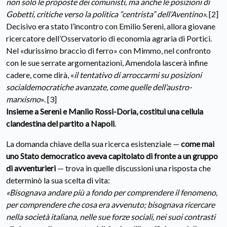
non solo le proposte dei comunisti, ma anche le posizioni di
Gobetti, critiche verso la politica “centrista” dell’Aventino».
[2]
Decisivo era stato l’incontro con Emilio Sereni, allora giovane
ricercatore dell’Osservatorio di economia agraria di Portici.
Nel «durissimo braccio di ferro» con Mimmo, nel confronto
con le sue serrate argomentazioni, Amendola lascerà infine
cadere, come dirà, «
il tentativo di arroccarmi su posizioni
socialdemocratiche avanzate, come quelle dell’austro-
marxismo
». [3]
Insieme a Sereni e Manlio Rossi-Doria, costituì una cellula
clandestina del partito a Napoli
.
La domanda chiave della sua ricerca esistenziale —
come mai
uno Stato democratico aveva capitolato di fronte a un gruppo
di avventurieri
— trova in quelle discussioni una risposta che
determinò la sua scelta di vita:
«Bisognava andare più a fondo per comprendere il fenomeno,
per comprendere che cosa era avvenuto; bisognava ricercare
nella società italiana, nelle sue forze sociali, nei suoi contrasti