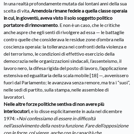
In una realtà profondamente mutata dai lontani anni della sua
scelta di vita,
Amendola rimane fedele a quella classe operaia
in cui, in gioventù, aveva visto il solo soggetto politico
portatore di rinnovamento
. E non è un caso, che le critiche
anche aspre che egli sentì di rivolgere ad essa — le battaglie
contro quelle che considerava le residue zone d’ombra nella
coscienza operaia: la tolleranza nei confronti della violenza e
del terrorismo, le condizioni di effettivo esercizio della
democrazia nelle organizzazioni sindacali, l’assenteismo, il
lavoro nero, la difesa rigida del posto di lavoro, l’applicazione
estensiva ed egualitaria della scala mobile [18] —, avvenissero
fuori dal Parlamento; le avanzava senza remore, ma tra i “suoi”,
nelle sedi di partito, sulla stampa, nelle assemblee di
lavoratori.
Nelle altre forze politiche sentiva di non avere più
interlocutori
, e lo disse esplicitamente in aula nel dicembre
1974: «
Noi confessiamo di essere in difficoltà
nell’assolvimento della nostra funzione. Fare dell’opposizione
con le forze, col vigore, anche con le capacità che