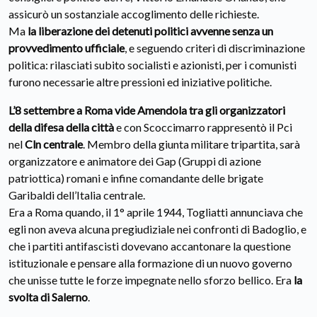
assicurò un sostanziale accoglimento delle richieste.
Ma
la liberazione dei detenuti politici avvenne senza un
provvedimento ufficiale
, e seguendo criteri di discriminazione
politica: rilasciati subito socialisti e azionisti, per i comunisti
furono necessarie altre pressioni ed iniziative politiche.
L’8 settembre a Roma vide Amendola tra gli organizzatori
della difesa della città
e con Scoccimarro rappresentò il Pci
nel
Cln centrale
. Membro della giunta militare tripartita, sarà
organizzatore e animatore dei Gap (Gruppi di azione
patriottica) romani e infine comandante delle brigate
Garibaldi dell’Italia centrale.
Era a Roma quando, il 1° aprile 1944, Togliatti annunciava che
egli non aveva alcuna pregiudiziale nei confronti di Badoglio, e
che i partiti antifascisti dovevano accantonare la questione
istituzionale e pensare alla formazione di un nuovo governo
che unisse tutte le forze impegnate nello sforzo bellico. Era
la
svolta di Salerno
.