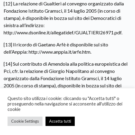
[12] La relazione di Gualtieri al convegno organizzato dalla
Fondazione Istituto Gramsci, il 14 luglio 2005 (in corso di
stampa), è disponibile in bozza sul sito dei Democratici di
sinistra all’indirizzo:
http://www.dsonline.it/allegatidef/GUALTIERI26971.pdf.
[13] Il ricordo di Gaetano Arfè è disponibile sul sito
dell’Anppia: http://www.anppia.it/arfe.htm.
[14] Sul contributo di Amendola alla politica europeistica del
Pci, cfr. la relazione di Giorgio Napolitano al convegno
organizzato dalla Fondazione Istituto Gramsci, il 14 luglio
2005 (in corso di stampa), disponibile in bozza sul sito dei
Democratici di sinistra:
Questo sito utilizza i cookie: cliccando su "Accetta tutti" o
http://www.dsonline.it/stampa/documenti/dettaglio.asp?
proseguendo nella navigazione si acconsente all'utilizzo dei
id_doc=26995. Cfr. inoltre L’Europa da Togliatti a Berlinguer :
cookie
testimonianze e documenti: 1945-1984. A cura di Mauro
Cookie Settings
Accetta tutti
Maggiorani e Paolo Ferrari, Bologna : Il Mulino, 2005.
[15] Gozzini, Introduzione a Giorgio Amendola, DP, pp. xli-xlii.