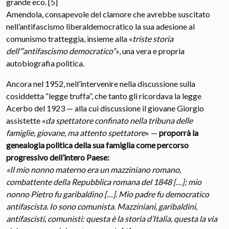
grande eco. [5]
Amendola, consapevole del clamore che avrebbe suscitato
nell’antifascismo liberaldemocratico la sua adesione al
comunismo tratteggia, insieme alla «
triste storia
dell’“antifascismo democratico”
», una vera e propria
autobiografia politica.
Ancora nel 1952, nell’intervenire nella discussione sulla
cosiddetta “legge truffa”, che tanto gli ricordava la legge
Acerbo del 1923 — alla cui discussione il giovane Giorgio
assistette «
da spettatore confinato nella tribuna delle
famiglie, giovane, ma attento spettatore
» —
proporrà la
genealogia politica della sua famiglia come percorso
progressivo dell’intero Paese:
«Il mio nonno materno era un mazziniano romano,
combattente della Repubblica romana del 1848 […]; mio
nonno Pietro fu garibaldino […]. Mio padre fu democratico
antifascista. Io sono comunista. Mazziniani, garibaldini,
antifascisti, comunisti: questa è la storia d’Italia, questa la via