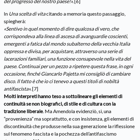
del progresso del nostro paese!».
[6]
In
Una scelta di vita
citando a memoria questo passaggio,
spiegherà:
«Sentivo in quel momento di dire qualcosa di vero, che
corrispondeva alla linea di ascesa di avanguardie coscienti,
emergenti a fatica dal mondo subalterno della vecchia Italia
oppressa e divisa, per acquistare, attraverso una serie di
lacerazioni familiari, una funzione consapevole nella vita del
paese. Continuai per un pezzo a ripetere questa frase, in ogni
occasione, finché Giancarlo Pajetta mi consigliò di cambiare
disco. Il fatto è che io ci tenevo a questi titoli di nobiltà
antifascista».
[7]
Molti interpreti hanno teso a sottolineare gli elementi di
continuità se non biografici, di stile e di cultura con la
tradizione liberale
. Ma Amendola evidenziò, sì, una
“provenienza” ma soprattutto, e con insistenza, gli elementi di
discontinuità che produsse nella sua generazione la riflessione
sul fenomeno fascista e la pochezza dell’antifascismo