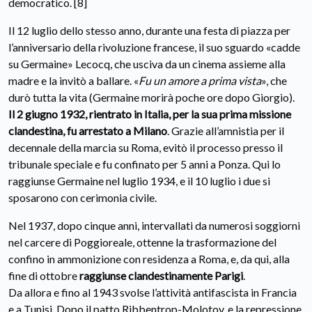
democratico. [8]
Il 12 luglio dello stesso anno, durante una festa di piazza per
l’anniversario della rivoluzione francese, il suo sguardo «cadde
su Germaine» Lecocq, che usciva da un cinema assieme alla
madre e la invitò a ballare. «
Fu un amore a prima vista
», che
durò tutta la vita (Germaine morirà poche ore dopo Giorgio).
Il 2 giugno 1932, rientrato in Italia, per la sua prima missione
clandestina, fu arrestato a Milano
. Grazie all’amnistia per il
decennale della marcia su Roma, evitò il processo presso il
tribunale speciale e fu confinato per 5 anni a Ponza. Qui lo
raggiunse Germaine nel luglio 1934, e il 10 luglio i due si
sposarono con cerimonia civile.
Nel 1937, dopo cinque anni, intervallati da numerosi soggiorni
nel carcere di Poggioreale, ottenne la trasformazione del
confino in ammonizione con residenza a Roma, e, da qui, alla
fine di ottobre
raggiunse clandestinamente Parigi
.
Da allora e fino al 1943 svolse l’attività antifascista in Francia
e a Tunisi. Dopo il patto Ribbentrop-Molotov, e la repressione