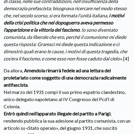
di classe, nelle sue contraddizioni, nell’insufficienza della
democrazia prefascista; bisognava ricercare nel modo stesso
che, nel secolo scorso, si era formata l’unità italiana,
i motivi
della crisi politica che nel dopoguerra aveva permesso
l’apparizione e la vittoria del fascismo
. Io sono diventato
comunista, da liberale che ero, perché il comunismo mi diede
questa risposta: Gramsci mi diede questa indicazione e ci
dimostrò quali erano le cause, i motivi di questa tragedia, che
cos’era il fascismo, e come esso non fosse caduto dal cielo».
[4]
Da allora,
Amendola rimarrà fedele ad una lettura del
proletariato come soggetto di una democrazia radicalmente
antifascista
.
Nel marzo del 1931 compì il suo primo espatrio clandestino,
unico delegato napoletano al IV Congresso del Pcd’I di
Colonia.
Entrò quindi nell’apparato illegale del partito a Parigi
,
rendendo pubblica la sua adesione al partito comunista, con un
articolo su «Stato operaio», del giugno 1931, che suscitò