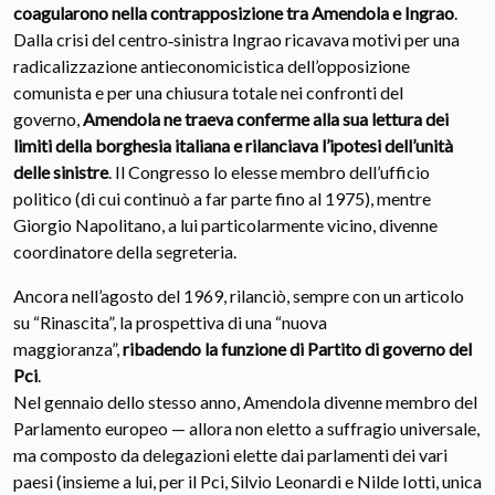
coagularono nella contrapposizione tra Amendola e Ingrao
.
Dalla crisi del centro‑sinistra Ingrao ricavava motivi per una
radicalizzazione antieconomicistica dell’opposizione
comunista e per una chiusura totale nei confronti del
governo,
Amendola ne traeva conferme alla sua lettura dei
limiti della borghesia italiana e rilanciava l’ipotesi dell’unità
delle sinistre
. Il Congresso lo elesse membro dell’ufficio
politico (di cui continuò a far parte fino al 1975), mentre
Giorgio Napolitano, a lui particolarmente vicino, divenne
coordinatore della segreteria.
Ancora nell’agosto del 1969, rilanciò, sempre con un articolo
su “Rinascita”, la prospettiva di una “nuova
maggioranza”,
ribadendo la funzione di Partito di governo del
Pci
.
Nel gennaio dello stesso anno, Amendola divenne membro del
Parlamento europeo — allora non eletto a suffragio universale,
ma composto da delegazioni elette dai parlamenti dei vari
paesi (insieme a lui, per il Pci, Silvio Leonardi e Nilde Iotti, unica