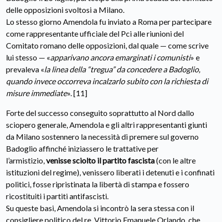
delle opposizioni svoltosi a Milano.
Lo stesso giorno Amendola fu inviato a Roma per partecipare
come rappresentante ufficiale del Pci alle riunioni del
Comitato romano delle opposizioni, dal quale — come scrive
lui stesso — «
apparivano ancora emarginati i comunisti
» e
prevaleva «
la linea della “tregua” da concedere a Badoglio,
quando invece occorreva incalzarlo subito con la richiesta di
misure immediate
». [11]
Forte del successo conseguito soprattutto al Nord dallo
sciopero generale, Amendola e gli altri rappresentanti giunti
da Milano sostennero la necessità di premere sul governo
Badoglio affinché iniziassero le trattative per
l’armistizio,
venisse sciolto il partito fascista
(con le altre
istituzioni del regime), venissero liberati i detenuti e i confinati
politici, fosse ripristinata la libertà di stampa e fossero
ricostituiti i partiti antifascisti.
Su queste basi, Amendola si incontrò la sera stessa con il
consigliere politico del re, Vittorio Emanuele Orlando, che