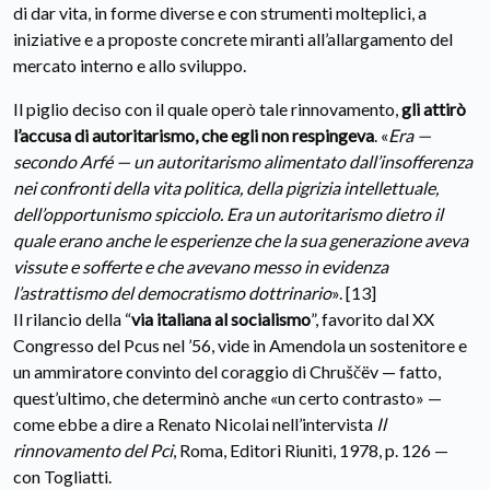
di dar vita, in forme diverse e con strumenti molteplici, a
iniziative e a proposte concrete miranti all’allargamento del
mercato interno e allo sviluppo.
Il piglio deciso con il quale operò tale rinnovamento,
gli attirò
l’accusa di autoritarismo, che egli non respingeva
. «
Era —
secondo Arfé — un autoritarismo alimentato dall’insofferenza
nei confronti della vita politica, della pigrizia intellettuale,
dell’opportunismo spicciolo. Era un autoritarismo dietro il
quale erano anche le esperienze che la sua generazione aveva
vissute e sofferte e che avevano messo in evidenza
l’astrattismo del democratismo dottrinario
». [13]
Il rilancio della “
via italiana al socialismo
”, favorito dal XX
Congresso del Pcus nel ’56, vide in Amendola un sostenitore e
un ammiratore convinto del coraggio di Chruščëv — fatto,
quest’ultimo, che determinò anche «un certo contrasto» —
come ebbe a dire a Renato Nicolai nell’intervista
Il
rinnovamento del Pci
, Roma, Editori Riuniti, 1978, p. 126 —
con Togliatti.