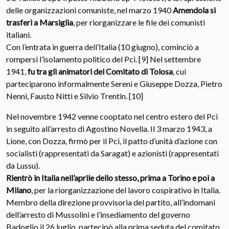
delle organizzazioni comuniste, nel marzo 1940
Amendola si
trasferì a Marsiglia
, per riorganizzare le file dei comunisti
italiani.
Con l’entrata in guerra dell’Italia (10 giugno), cominciò a
rompersi l’isolamento politico del Pci. [9] Nel settembre
1941,
fu tra gli animatori del Comitato di Tolosa
, cui
parteciparono informalmente Sereni e Giuseppe Dozza, Pietro
Nenni, Fausto Nitti e Silvio Trentin. [10]
Nel novembre 1942 venne cooptato nel centro estero del Pci
in seguito all’arresto di Agostino Novella. Il 3 marzo 1943, a
Lione, con Dozza, firmò per il Pci, il patto d’unità d’azione con
socialisti (rappresentati da Saragat) e azionisti (rappresentati
da Lussu).
Rientrò in Italia nell’aprile dello stesso, prima a Torino e poi a
Milano
, per la riorganizzazione del lavoro cospirativo in Italia.
Membro della direzione provvisoria del partito, all’indomani
dell’arresto di Mussolini e l’insediamento del governo
Badoglio il 26 luglio, partecipò alla prima seduta del comitato