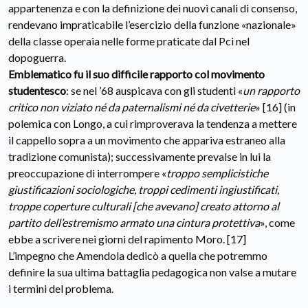
appartenenza e con la definizione dei nuovi canali di consenso,
rendevano impraticabile l’esercizio della funzione «nazionale»
della classe operaia nelle forme praticate dal Pci nel
dopoguerra.
Emblematico fu il suo difficile rapporto col movimento
studentesco
: se nel ’68 auspicava con gli studenti «
un rapporto
critico non viziato né da paternalismi né da civetterie
» [16] (in
polemica con Longo, a cui rimproverava la tendenza a mettere
il cappello sopra a un movimento che appariva estraneo alla
tradizione comunista); successivamente prevalse in lui la
preoccupazione di interrompere «
troppo semplicistiche
giustificazioni sociologiche, troppi cedimenti ingiustificati,
troppe coperture culturali [che avevano] creato attorno al
partito dell’estremismo armato una cintura protettiva
», come
ebbe a scrivere nei giorni del rapimento Moro. [17]
L’impegno che Amendola dedicò a quella che potremmo
definire la sua ultima battaglia pedagogica non valse a mutare
i termini del problema.