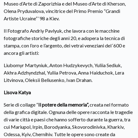
Museo d’Arte di Zaporizhia e del Museo d’Arte di Kherson,
Olena Pryduvalova, vincitrice del Primo Premio “Grandi
Artiste Ucraine” ‘98 a Kiev.
Il Fotografo Andriy Pavlyuk, che lavora con le macchine
fotografiche storiche degli anni 20, e adopera la tecnica di
stampa, con l’oro e l’argento, dei vetrai veneziani del ‘600 e
ancora gli artisti:
Liubomyr Martyniuk, Anton Hudzykevych, Yuliia Sediuk,
Akhra Adzhyndzhal, Yuliia Petrova, Anna Haiduchok, Lera
Litvinova, Oleksii Beliusenko, Ivan Drahan.
Lisov
a
Katya
Serie di collage “
Il potere della memoria”,
creata nel formato
della grafica digitale. Ognuna delle opere racconta le tragedie
di varie città e paesi che hanno sofferto durante la guerra, tra
cui Mariupol, Irpin, Borodyanka, Skovorodinivka, Kharkiv,
Odessa, Kyiv, Chernihiv. Tutte le opere sono create da