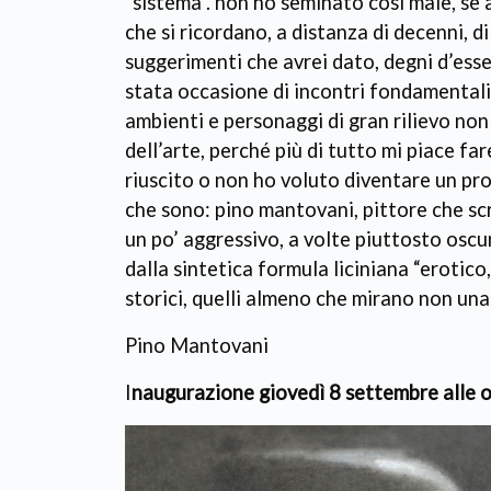
“sistema”. non ho seminato così male, se a
che si ricordano, a distanza di decenni, di
suggerimenti che avrei dato, degni d’esse
stata occasione di incontri fondamentali, 
ambienti e personaggi di gran rilievo no
dell’arte, perché più di tutto mi piace fa
riuscito o non ho voluto diventare un pro
che sono: pino mantovani, pittore che scr
un po’ aggressivo, a volte piuttosto osc
dalla sintetica formula liciniana “erotico
storici, quelli almeno che mirano non un
Pino Mantovani
I
naugurazione giovedì 8 settembre alle 