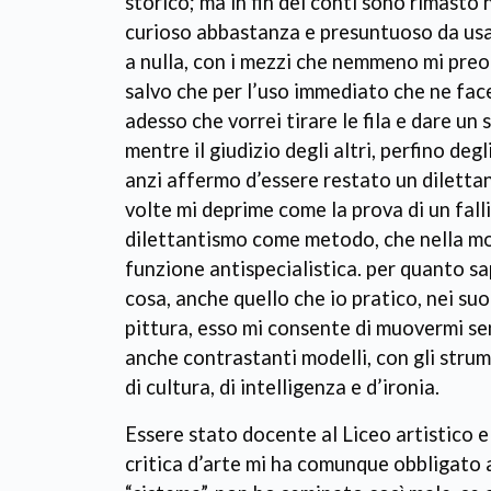
storico; ma in fin dei conti sono rimasto 
curioso abbastanza e presuntuoso da usar
a nulla, con i mezzi che nemmeno mi preo
salvo che per l’uso immediato che ne face
adesso che vorrei tirare le fila e dare un 
mentre il giudizio degli altri, perfino deg
anzi affermo d’essere restato un diletta
volte mi deprime come la prova di un falli
dilettantismo come metodo, che nella mo
funzione antispecialistica. per quanto sa
cosa, anche quello che io pratico, nei suoi 
pittura, esso mi consente di muovermi sen
anche contrastanti modelli, con gli stru
di cultura, di intelligenza e d’ironia.
Essere stato docente al Liceo artistico e 
critica d’arte mi ha comunque obbligato 