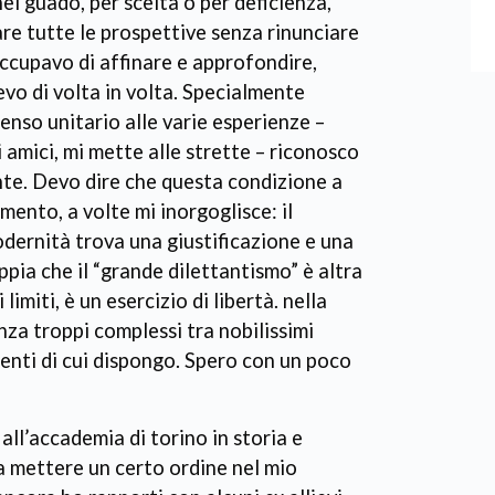
nel guado, per scelta o per deficienza,
e tutte le prospettive senza rinunciare
ccupavo di affinare e approfondire,
vo di volta in volta. Specialmente
senso unitario alle varie esperienze –
li amici, mi mette alle strette – riconosco
nte. Devo dire che questa condizione a
mento, a volte mi inorgoglisce: il
dernità trova una giustificazione e una
ppia che il “grande dilettantismo” è altra
limiti, è un esercizio di libertà. nella
za troppi complessi tra nobilissimi
menti di cui dispongo. Spero con un poco
all’accademia di torino in storia e
a mettere un certo ordine nel mio