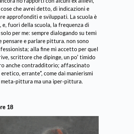
ncora ho rapporti con alcuni ex allievi,
 cose che avrei detto, di indicazioni e
re approfonditi e sviluppati. La scuola è
e, fuori della scuola, la frequenza di
n solo per me: sempre dialogando su temi
re pensare e parlare pittura. non sono
fessionista; alla fine mi accetto per quel
ive, scrittore che dipinge, un po’ timido
uro anche contradditorio; affascinato
, eretico, errante”, come dai manierismi
a meta-pittura ma una iper-pittura.
ore 18