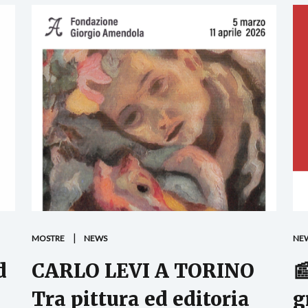
MOSTRE
NEWS
NE
d
CARLO LEVI A TORINO

Tra pittura ed editoria
g