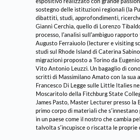
espositivo realizzato con grande passione 
sostegno delle istituzioni regionali (la P
dibattiti, studi, approfondimenti, ricerche
Gianni Cerchia, quello di Lorenzo Tibaldo
processo, l’analisi sull’ambiguo rapporto 
Augusto Ferraiuolo (lecturer e visiting sc
studi sul Rhode Island di Caterina Sabino
migrazioni proposto a Torino da Eugenio 
Vito Antonio Leuzzi. Un bagaglio di conos
scritti di Massimilano Amato con la sua an
Francesco Di Legge sulle Little Italies n
Moscaritolo della Fitchburg State Colle
James Pasto, Master Lecturer presso la B
primo corpo di materiali che s’innestano p
in un paese come il nostro che cambia pel
talvolta s’incupisce o riscatta le proprie