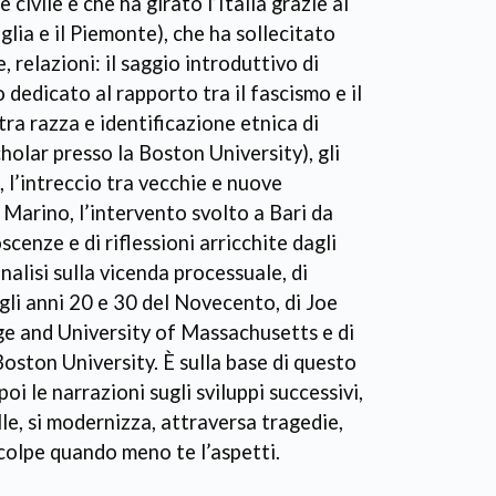
civile e che ha girato l’Italia grazie al
uglia e il Piemonte), che ha sollecitato
, relazioni: il saggio introduttivo di
 dedicato al rapporto tra il fascismo e il
tra razza e identificazione etnica di
holar presso la Boston University), gli
, l’intreccio tra vecchie e nuove
Marino, l’intervento svolto a Bari da
cenze e di riflessioni arricchite dagli
alisi sulla vicenda processuale, di
egli anni 20 e 30 del Novecento, di Joe
ge and University of Massachusetts e di
oston University. È sulla base di questo
oi le narrazioni sugli sviluppi successivi,
le, si modernizza, attraversa tragedie,
 colpe quando meno te l’aspetti.