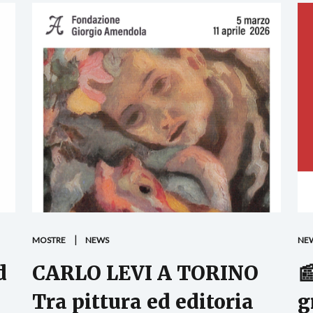
MOSTRE
NEWS
NE
d
CARLO LEVI A TORINO

Tra pittura ed editoria
g